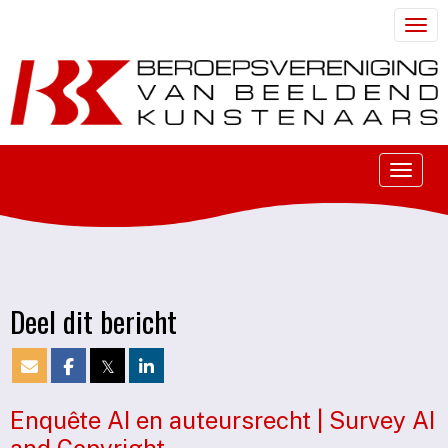
Togg
Toggle
Deel dit bericht
𝕏
Enquête AI en auteursrecht | Survey AI