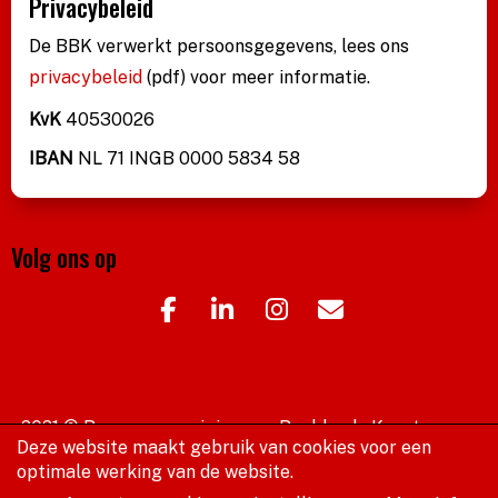
Privacybeleid
De BBK verwerkt persoonsgegevens, lees ons
privacybeleid
(pdf)
voor meer informatie.
KvK
40530026
IBAN
NL 71 INGB 0000 5834 58
Volg ons op
2021 © Beroepsvereniging van Beeldende Kunstenaars
Deze website maakt gebruik van cookies voor een
Website door e-Captain.nl
optimale werking van de website.