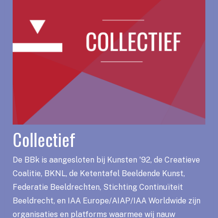
Collectief
De BBk is aangesloten bij Kunsten '92, de Creatieve
Coalitie, BKNL, de Ketentafel Beeldende Kunst,
Federatie Beeldrechten, Stichting Continuïteit
Beeldrecht, en IAA Europe/AIAP/IAA Worldwide zijn
organisaties en platforms waarmee wij nauw