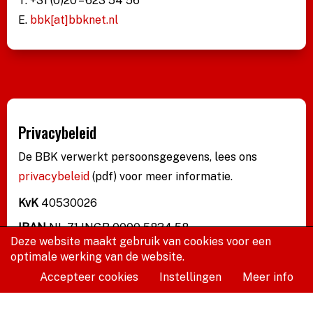
T. +31 (0)20 – 623 54 56
E.
bbk[at]bbknet.nl
Privacybeleid
De BBK verwerkt persoonsgegevens, lees ons
privacybeleid
(pdf)
voor meer informatie.
KvK
40530026
IBAN
NL 71 INGB 0000 5834 58
Deze website maakt gebruik van cookies voor een
optimale werking van de website.
Accepteer cookies
Instellingen
Meer info
Volg ons op